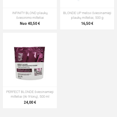
INFINITY BLOND plaukų
BLONDE UP melsvi šviesinamieji
šviesinimo milteliai
plaukų milteliai, 500 g
Nuo 40,50 €
16,50 €
PERFECT BLONDE šviesinamieji
milteliai (iki 9 tonų), 500 ml
24,00 €