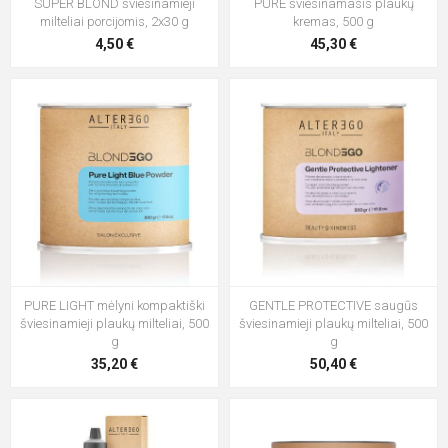
SUPER BLOND šviesinamieji
PURE šviesinamasis plaukų
milteliai porcijomis, 2x30 g
kremas, 500 g
4,50 €
45,30 €
PURE LIGHT mėlyni kompaktiški
GENTLE PROTECTIVE saugūs
šviesinamieji plaukų milteliai, 500
šviesinamieji plaukų milteliai, 500
g
g
35,20 €
50,40 €