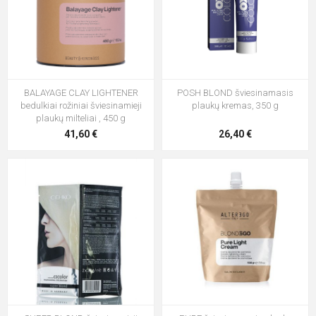
BALAYAGE CLAY LIGHTENER
POSH BLOND šviesinamasis
bedulkiai rožiniai šviesinamieji
plaukų kremas, 350 g
plaukų milteliai , 450 g
41,60 €
26,40 €