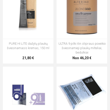
PURE HI LITE dažytų plaukų
ULTRA 9 pilki itin stipraus poveikio
šviesinamasis kremas, 150 ml
šviesinamieji plaukų milteliai,
bedulkiai
21,80 €
Nuo 46,20 €