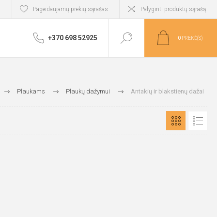
i
Pageidaujamų prekių sąrašas
Palyginti produktų sąrašą
+370 698 52925
0
PREKĖ(S)
Plaukams
Plaukų dažymui
Antakių ir blakstienų dažai