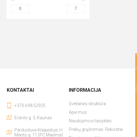
0
7
KONTAKTAI
INFORMACIJA
Svetainės struktūra
+370 698 52925
Apie mus
Erdvilo g. 3, Kaunas
Naudojimosi taisyklės
Prekių grąžinimas. Rekvizitai
Parduotuvė Klaipėdoje, H.
Manto g. 11 (PC Maxima)