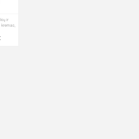
ių ir
s kremas,
€