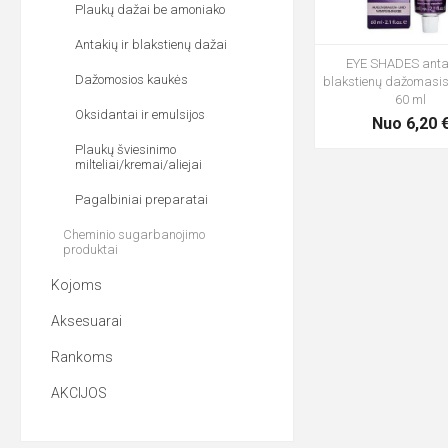
Plaukų dažai be amoniako
Antakių ir blakstienų dažai
EYE SHADES antak
Dažomosios kaukės
blakstienų dažomasi
60 ml
Oksidantai ir emulsijos
Nuo 6,20 
Plaukų šviesinimo
milteliai/kremai/aliejai
Pagalbiniai preparatai
Cheminio sugarbanojimo
produktai
Kojoms
Aksesuarai
Rankoms
AKCIJOS