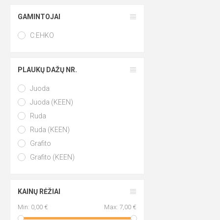
GAMINTOJAI
C:EHKO
PLAUKŲ DAŽŲ NR.
Juoda
Juoda (KEEN)
Ruda
Ruda (KEEN)
Grafito
Grafito (KEEN)
KAINŲ RĖŽIAI
Min:
0,00 €
Max:
7,00 €