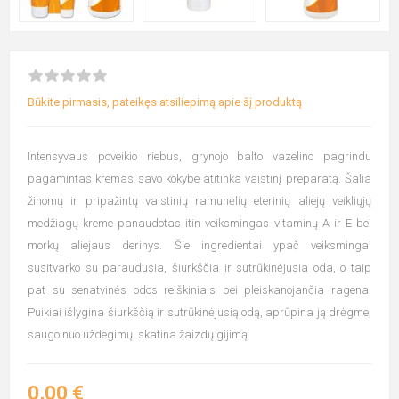
Būkite pirmasis, pateikęs atsiliepimą apie šį produktą
Intensyvaus poveikio riebus, grynojo balto vazelino pagrindu
pagamintas kremas savo kokybe atitinka vaistinį preparatą. Šalia
žinomų ir pripažintų vaistinių ramunėlių eterinių aliejų veikliųjų
medžiagų kreme panaudotas itin veiksmingas vitaminų A ir E bei
morkų aliejaus derinys. Šie ingredientai ypač veiksmingai
susitvarko su paraudusia, šiurkščia ir sutrūkinėjusia oda, o taip
pat su senatvinės odos reiškiniais bei pleiskanojančia ragena.
Puikiai išlygina šiurkščią ir sutrūkinėjusią odą, aprūpina ją drėgme,
saugo nuo uždegimų, skatina žaizdų gijimą.
0,00 €