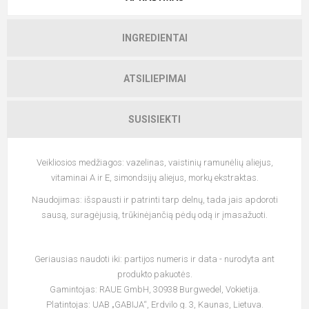
INGREDIENTAI
ATSILIEPIMAI
SUSISIEKTI
Veikliosios medžiagos: vazelinas, vaistinių ramunėlių aliejus,
vitaminai A ir E, simondsijų aliejus, morkų ekstraktas.
Naudojimas: išspausti ir patrinti tarp delnų, tada jais apdoroti
sausą, suragėjusią, trūkinėjančią pėdų odą ir įmasažuoti.
Geriausias naudoti iki: partijos numeris ir data - nurodyta ant
produkto pakuotės.
Gamintojas: RAUE GmbH, 30938 Burgwedel, Vokietija.
Platintojas: UAB „GABIJA“, Erdvilo g. 3, Kaunas, Lietuva.