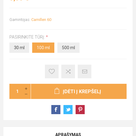
Gamintojas:
Camillen 60
PASIRINKITE TŪRĮ:
*
30 ml
100 ml
500 ml
ĮDĖTI Į KREPŠELĮ
APRAŠYMAS