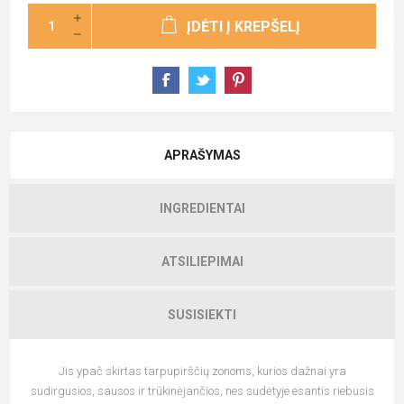
ĮDĖTI Į KREPŠELĮ
APRAŠYMAS
INGREDIENTAI
ATSILIEPIMAI
SUSISIEKTI
Jis ypač skirtas tarpupirščių zonoms, kurios dažnai yra
sudirgusios, sausos ir trūkinėjančios, nes sudėtyje esantis riebusis