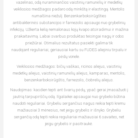
vazelinas, odą nuraminančios vaistinių ramunėlių ir medetkų
veikliosios medžiagos padaro odą minkštą ir elastingą. Mentolis
numalšina niežulį. Benzenkarboksirūgšties
antibakterinės substancijos ir farnezolis apsaugo nuo grybelinių
infekcijų. Užkerta kelią nemalonaus kojų kvapo atsiradimui ir mažina
prakaitavimą. Labai svarbus produktas teisingai nagų ir odos
priežiūrai. Otimalius rezultatus pasiekti galima tik
naudojant reguliariai, geriausiai kartu su FUDES aliejiniu tirpalu ir
pėdų vonele.
Veikliosios medžiagos: bičių vaškas, ricinos aliejus, vaistinių
medetkų aliejus, vaistinių ramunėlių aliejus, kamparas, mentolis,
benzenkarboksirūgštis, farnezolis, čiobrelių aliejus.
Naudojimas: kasdien tepti ant švarių pėdų, ypač gerai įmasažuoti į
jautrią tarpupirščių odą. Ilgalaikei apsaugai nuo grybelio būtina
naudoti reguliariai. Grybeliu sergančius nagus reikia tepti kremu
mažiausiai 3 mėnesius, net jeigu grybelis ir išnyko. Grybeliu
sergančią odą tepti reikia reguliariai mažiausiai 6 savaites, net
jeigu grybelis ir pasitraukė.