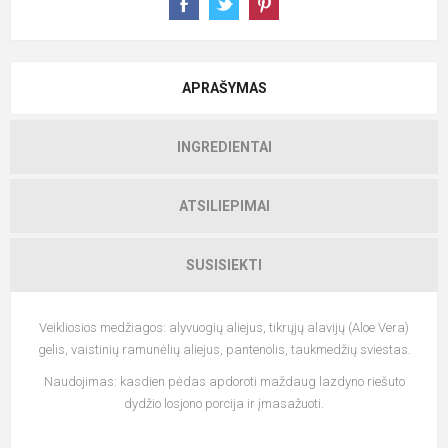
APRAŠYMAS
INGREDIENTAI
ATSILIEPIMAI
SUSISIEKTI
Veikliosios medžiagos: alyvuogių aliejus, tikrųjų alavijų (Aloe Vera)
gelis, vaistinių ramunėlių aliejus, pantenolis, taukmedžių sviestas.
Naudojimas: kasdien pėdas apdoroti maždaug lazdyno riešuto
dydžio losjono porcija ir įmasažuoti.