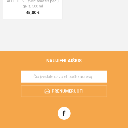
ALOE-OLIVE šveičiamasis pėdų
gelis, 500 ml
45,00 €
NAUJIENLAIŠKIS
PRENUMERUOTI