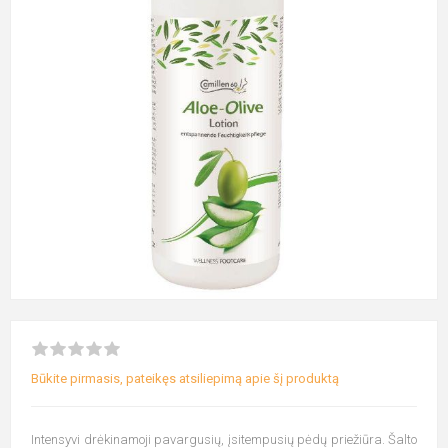
Būkite pirmasis, pateikęs atsiliepimą apie šį produktą
Intensyvi drėkinamoji pavargusių, įsitempusių pėdų priežiūra. Šalto