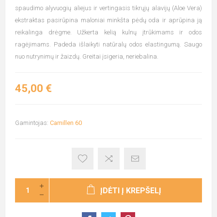
spaudimo alyvuogių aliejus ir vertingasis tikrųjų alavijų (Aloe Vera)
ekstraktas pasirūpina maloniai minkšta pėdų oda ir aprūpina ją
reikalinga drėgme. Užkerta kelią kulnų įtrūkimams ir odos
ragėjimams. Padeda išlaikyti natūralų odos elastingumą. Saugo
nuo nutrynimų ir žaizdų. Greitai įsigeria, neriebalina.
45,00 €
Gamintojas:
Camillen 60
ĮDĖTI Į KREPŠELĮ