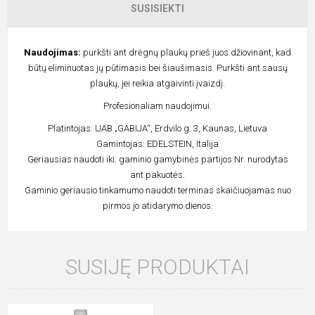
SUSISIEKTI
Naudojimas:
purkšti ant drėgnų plaukų prieš juos džiovinant, kad
būtų eliminuotas jų pūtimasis bei šiaušimasis. Purkšti ant sausų
plaukų, jei reikia atgaivinti įvaizdį.
Profesionaliam naudojimui.
Platintojas: UAB „GABIJA“, Erdvilo g. 3, Kaunas, Lietuva
Gamintojas: EDELSTEIN, Italija
Geriausias naudoti iki: gaminio gamybinės partijos Nr. nurodytas
ant pakuotės.
Gaminio geriausio tinkamumo naudoti terminas skaičiuojamas nuo
pirmos jo atidarymo dienos.
SUSIJĘ PRODUKTAI