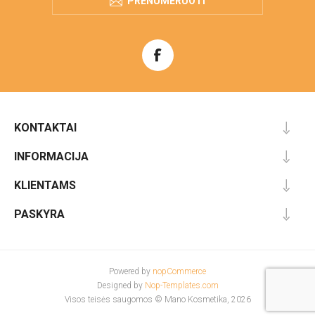
PRENUMERUOTI
KONTAKTAI
INFORMACIJA
KLIENTAMS
PASKYRA
Powered by
nopCommerce
Designed by
Nop-Templates.com
Visos teisės saugomos © Mano Kosmetika, 2026