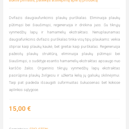
Būkite pirmasis, pateikęs atsiliepimą apie šį produktą
Dvifazis daugiaufunkcinis plaukų purškalas. Eliminuoja plaukų
pūtimąsi bei šiaušimąsi, regeneruoja ir drėkina juos. Su tikrųjų
vynmedžių lapų ir hamamelių ekstraktais. Nenuplaunamas
daugiafunkcinis dvifazis purškalas tinka visų tipų plaukams: veikia
stipriai kaip plaukų kaukė, bet greitai kaip purškalas. Regeneruoja
pažeistų plaukų struktūrą, eliminuoja plaukų pūtimąsi bei
šiaušimąsi, o sudėtyje esantis hamamelių ekstraktas apsaugo nuo
karščio žalos. Organinis tikrųjų vynmedžių lapų ekstraktas
pasirūpina plaukų žvilgesiu ir užkerta kelią jų galiukų skilinėjimui.
Taip pat padeda išsaugoti suformuotas šukuosenas bet kokiose
aplinkos sąlygose.
15,00 €